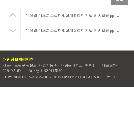
목록
목요일 기초회로실험및설계 9조 디지털 최종발표 ppt입니다.
목요일 기초회로실험및설계 5조 디지털 제안발표 ppt입니다.
개인정보처리방침
서울시 노원구 광운로 20(월계동 447-1) 광운대학교(01897)
|
대표전화
02.940.5160
|
팩스번호 02.911.5160
COPYRIGHT©KWANGWOON UNIVERSITY. ALL RIGHTS RESERVED