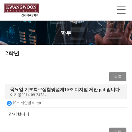
학부
2학년
목록
목요일 기초회로실험및설계10조 디지털 제안 ppt 입니다
이기용
2014-09-24
784
10조 제안발표 .ppt
감사합니다.