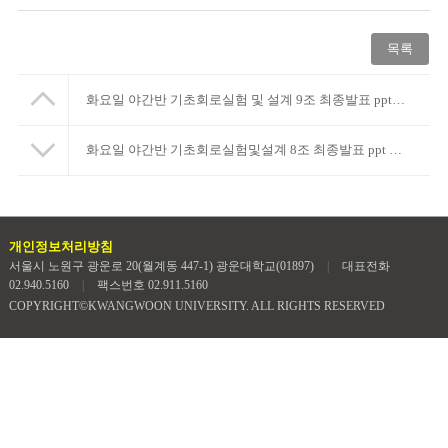
목록
화요일 야간반 기초회로실험 및 설계 9조 최종발표 ppt입니다
화요일 야간반 기초회로실험및설계 8조 최종발표 ppt 및 동영상 입니다
개인정보처리방침
서울시 노원구 광운로 20(월계동 447-1) 광운대학교(01897)
|
대표전화
02.940.5160
|
팩스번호 02.911.5160
COPYRIGHT©KWANGWOON UNIVERSITY. ALL RIGHTS RESERVED