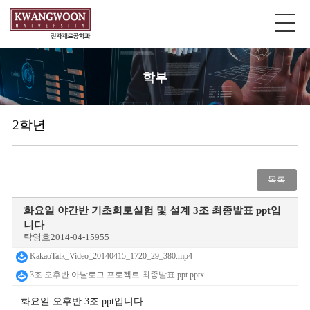
학부
2학년
목록
화요일 야간반 기초회로실험 및 설계 3조 최종발표 ppt입
니다
탁영호
2014-04-15
955
KakaoTalk_Video_20140415_1720_29_380.mp4
3조 오후반 아날로그 프로젝트 최종발표 ppt.pptx
화요일 오후반 3조 ppt입니다