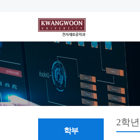
2학년
학부