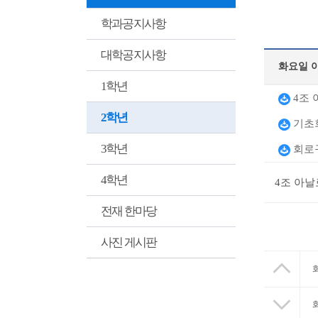
학과공지사항
대학공지사항
화요일 
1학년
4조 
2학년
기초회
3학년
회로구
4학년
4조 아날
전재 한마당
사진 게시판