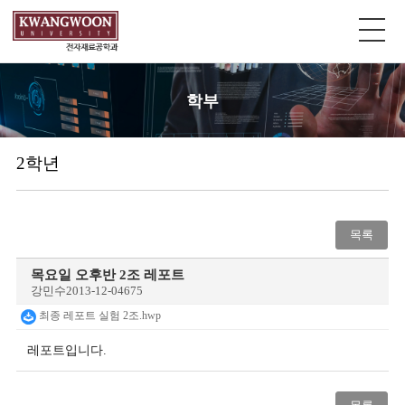
학부
2학년
목록
목요일 오후반 2조 레포트
강민수
2013-12-04
675
최종 레포트 실험 2조.hwp
레포트입니다.