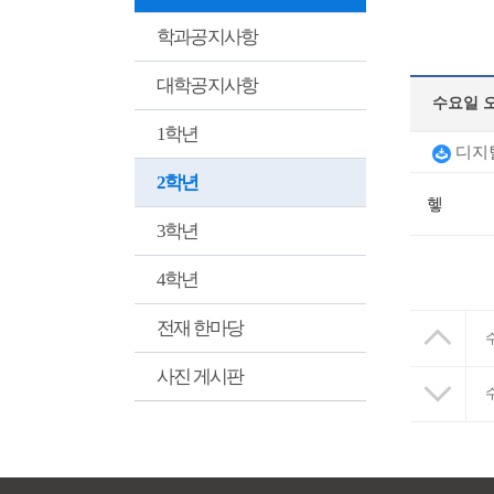
학과공지사항
대학공지사항
수요일 오
1학년
디지털
2학년
헿
3학년
4학년
전재 한마당
사진 게시판