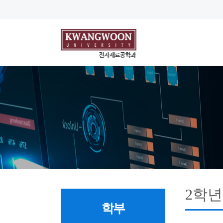
2학년
학부