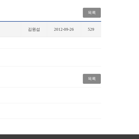
목록
김원섭
2012-09-26
529
목록