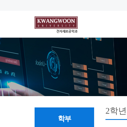
2학년
학부