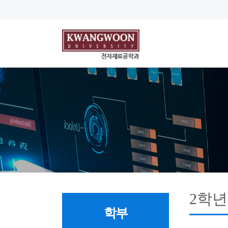
2학년
학부