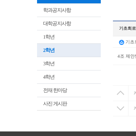
학과공지사항
대학공지사항
기초회로
1학년
기초회
2학년
4조 제
3학년
4학년
전재 한마당
사진 게시판