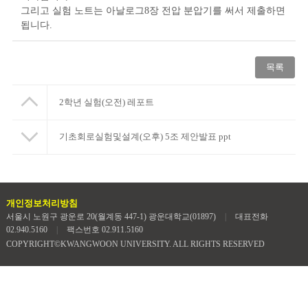
그리고 실험 노트는 아날로그8장 전압 분압기를 써서 제출하면
됩니다.
목록
2학년 실험(오전) 레포트
기초회로실험및설계(오후) 5조 제안발표 ppt
개인정보처리방침
서울시 노원구 광운로 20(월계동 447-1) 광운대학교(01897)
|
대표전화
02.940.5160
|
팩스번호 02.911.5160
COPYRIGHT©KWANGWOON UNIVERSITY. ALL RIGHTS RESERVED