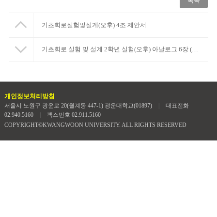
목록
기초회로실험및설계(오후) 4조 제안서
기초회로 실험 및 설계 2학년 실험(오후) 아날로그 6장 (7조).ppt
개인정보처리방침
서울시 노원구 광운로 20(월계동 447-1) 광운대학교(01897)
|
대표전화
02.940.5160
|
팩스번호 02.911.5160
COPYRIGHT©KWANGWOON UNIVERSITY. ALL RIGHTS RESERVED