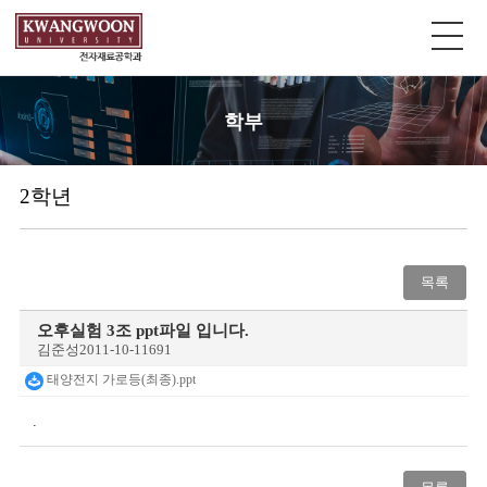
학부
2학년
목록
오후실험 3조 ppt파일 입니다.
김준성
2011-10-11
691
태양전지 가로등(최종).ppt
.