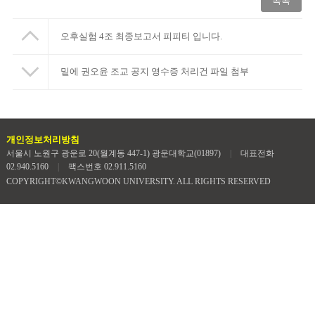
목록
오후실험 4조 최종보고서 피피티 입니다.
밑에 권오윤 조교 공지 영수증 처리건 파일 첨부
개인정보처리방침
서울시 노원구 광운로 20(월계동 447-1) 광운대학교(01897)
|
대표전화
02.940.5160
|
팩스번호 02.911.5160
COPYRIGHT©KWANGWOON UNIVERSITY. ALL RIGHTS RESERVED