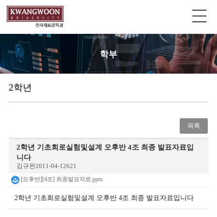
학부
2학년
목록
2학년 기초회로실험및설계 오후반 4조 최종 발표자료입
니다
김규완
2011-04-12
621
[오후반][4조] 최종발표자료.pptx
2학년 기초회로실험및설계 오후반 4조 최종 발표자료입니다