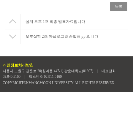
목록
설계 오후 1조 최종 발표자료입니다
오후실험 2조 아날로그 최종발표 ppt입니다
개인정보처리방침
서울시 노원구 광운로 20(월계동 447-1) 광운대학교(01897)
|
대표전화
02.940.5160
|
팩스번호 02.911.5160
COPYRIGHT©KWANGWOON UNIVERSITY. ALL RIGHTS RESERVED