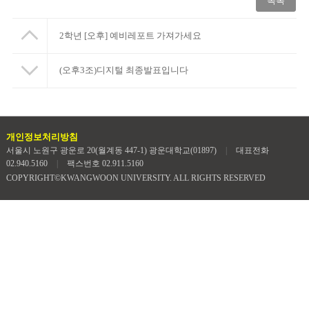
목록
2학년 [오후] 예비레포트 가져가세요
(오후3조)디지털 최종발표입니다
개인정보처리방침
서울시 노원구 광운로 20(월계동 447-1) 광운대학교(01897)
|
대표전화
02.940.5160
|
팩스번호 02.911.5160
COPYRIGHT©KWANGWOON UNIVERSITY. ALL RIGHTS RESERVED