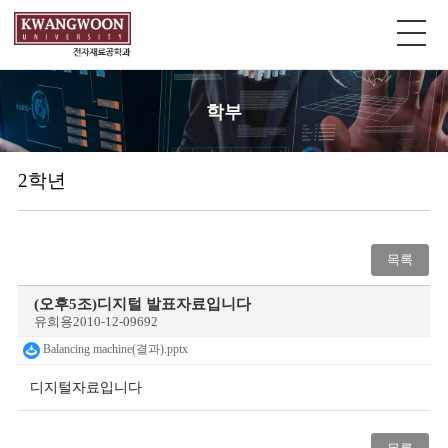
학부
2학년
목록
(오후5조)디지털 발표자료입니다
유희용
2010-12-09
692
Balancing machine(결과).pptx
디지털자료입니다