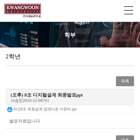
학부
2학년
목록
(오후) 8조 디지털설계 최종발표ppt
서승민
2010-12-08
761
막강8조 최종설계-업앤다운 카운터.ppt
발표자료입니다