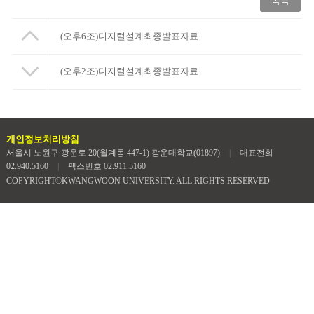
목록
(오후6조)디지털설계최종발표자료
(오후2조)디지털설계최종발표자료
개인정보처리방침
서울시 노원구 광운로 20(월계동 447-1) 광운대학교(01897)
|
대표전화
02.940.5160
|
팩스번호 02.911.5160
COPYRIGHT©KWANGWOON UNIVERSITY. ALL RIGHTS RESERVED