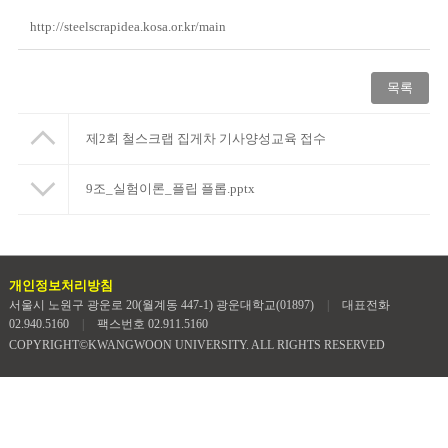
http://steelscrapidea.kosa.or.kr/main
목록
제2회 철스크랩 집게차 기사양성교육 접수
9조_실험이론_플립 플롭.pptx
개인정보처리방침
서울시 노원구 광운로 20(월계동 447-1) 광운대학교(01897)
|
대표전화
02.940.5160
|
팩스번호 02.911.5160
COPYRIGHT©KWANGWOON UNIVERSITY. ALL RIGHTS RESERVED