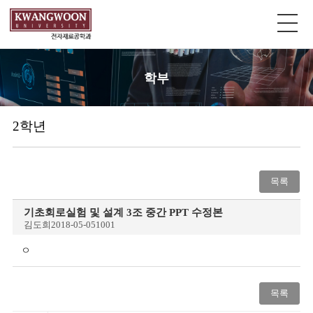
학부
2학년
목록
기초회로실험 및 설계 3조 중간 PPT 수정본
김도희
2018-05-05
1001
ㅇ
목록