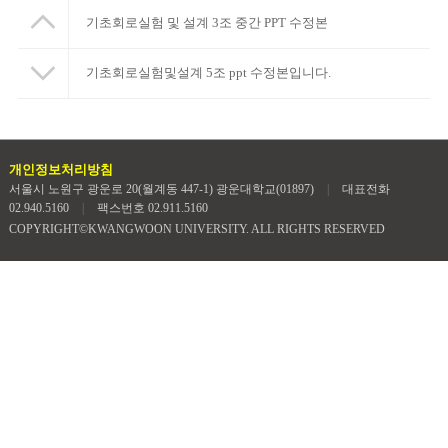
기초회로실험 및 설계 3조 중간 PPT 수정본
기초회로실험및설계 5조 ppt 수정본입니다.
개인정보처리방침
서울시 노원구 광운로 20(월계동 447-1) 광운대학교(01897)
|
대표전화
02.940.5160
|
팩스번호 02.911.5160
COPYRIGHT©KWANGWOON UNIVERSITY. ALL RIGHTS RESERVED