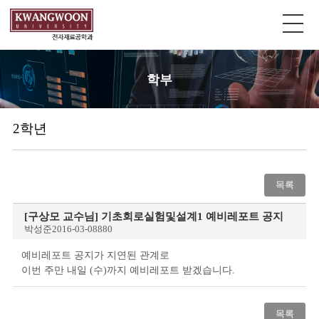
학부
2학년
목록
[구상모 교수님] 기초회로실험및설계1 예비레포트 공지
박성준
2016-03-08
880
예비레포트 공지가 지연된 관계로
이번 주만 내일 (수)까지 예비레포트 받겠습니다.
목록