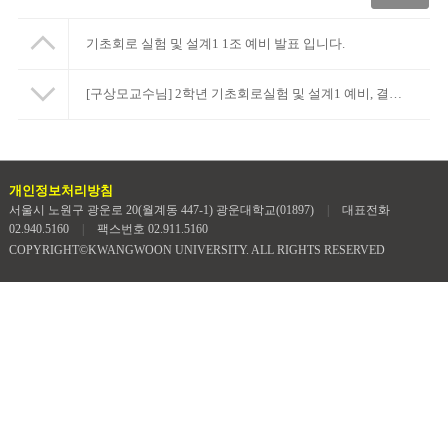
기초회로 실험 및 설계1 1조 예비 발표 입니다.
[구상모교수님] 2학년 기초회로실험 및 설계1 예비, 결과리포트 안내
개인정보처리방침
서울시 노원구 광운로 20(월계동 447-1) 광운대학교(01897)
|
대표전화
02.940.5160
|
팩스번호 02.911.5160
COPYRIGHT©KWANGWOON UNIVERSITY. ALL RIGHTS RESERVED