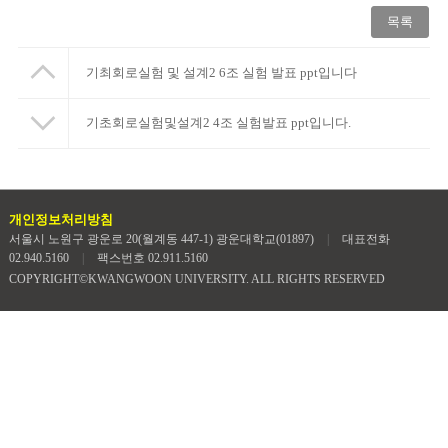
목록
기최회로실험 및 설계2 6조 실험 발표 ppt입니다
기초회로실험및설계2 4조 실험발표 ppt입니다.
개인정보처리방침
서울시 노원구 광운로 20(월계동 447-1) 광운대학교(01897)
|
대표전화
02.940.5160
|
팩스번호 02.911.5160
COPYRIGHT©KWANGWOON UNIVERSITY. ALL RIGHTS RESERVED