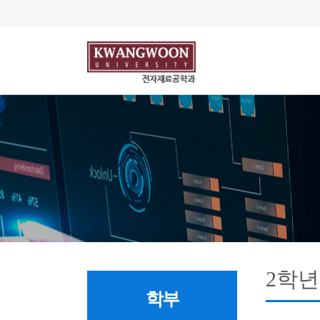
2학년
학부