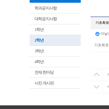
학과공지사항
대학공지사항
기초회로
1학년
아날로
2학년
기초회로
3학년
4학년
전재 한마당
사진 게시판