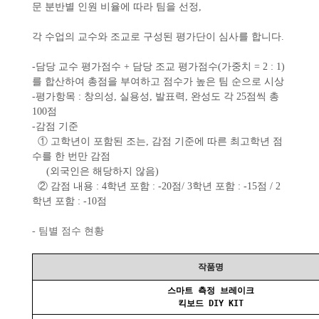
문 분반별 인원 비율에 따라 팀을 선정,
각 수업의 교수와 조교로 구성된 평가단이 심사를 합니다.
-담당 교수 평가점수 + 담당 조교 평가점수(가중치 = 2 : 1)
를 합산하여 총점을 부여하고 점수가 높은 팀 순으로 시상​
-평가항목 : 창의성, 실용성, 발표력, 완성도 각 25점씩 총
100점
-감점 기준
① 고학년이 포함된 조는, 감점 기준에 따른 최고학년 점
수를 한 번만 감점
(외국인은 해당하지 않음)
② 감점 내용 : 4학년 포함 : -20점/ 3학년 포함 : -15점 / 2
학년 포함 : -10점
- 팀별 점수 현황
작품명
스마트 측정 브레이크
킥보드 DIY KIT