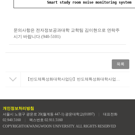
Smart study room noise monitoring system
문의사항은 전자정보공과대학 교학팀 김이현으로 연락주
시기 바랍니다.(940-5101)
​
목록
【반도체특성화대학사업단】반도체특성화대학사업단 양성 학생 2기 합격자 안내
개인정보처리방침
서울시 노원구 광운로 20(월계동 447-1) 광운대학교(01897)
|
대표전화
02.940.5160
|
팩스번호 02.911.5160
COPYRIGHT©KWANGWOON UNIVERSITY. ALL RIGHTS RESERVED