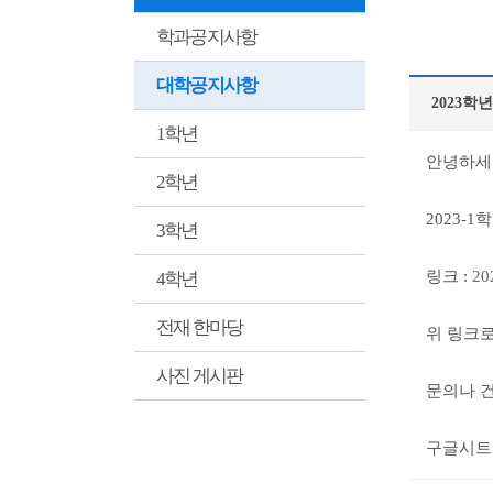
학과공지사항
대학공지사항
2023학
1학년
안녕하세
2학년
2023-
3학년
링크 :
20
4학년
전재 한마당
위 링크로
사진 게시판
문의나 건
구글시트