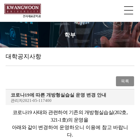
학부
대학공지사항
목록
코로나19에 따른 개방형실습실 운영 변경 안내
관리자
2021-05-11
7400
코로나
19
사태와 관련하여 기존의 개방형실습실(202호,
321-1호)의 운영을
아래와 같이
변경하여 운영하오니
이용에 참고 바랍니
다.