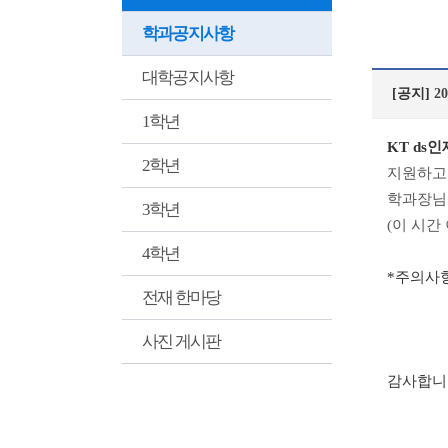
학과공지사항
대학공지사항
[공지]
2
1학년
KT ds
2학년
지원하고
학과장님
3학년
(이 시간
4학년
*주의사항
전재 한마당
먼저 학
최종적으
사진 게시판
감사합니