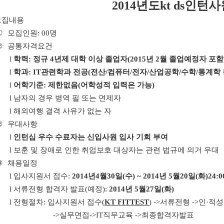
2014
년도
kt ds
인턴사
모집내용
①
모집인원
: 00
명
②
공통자격요건
l
학력
:
정규
4
년제 대학 이상 졸업자
(2015
년
2
월 졸업예정자 포함
l
학과
: IT
관련학과 전공
(
전산
/
컴퓨터
/
전자
/
산업공학
/
수학
/
통계학 
l
어학기준
:
제한없음
(
어학성적 입력은 가능
)
l
남자의 경우 병역 필 또는 면제자
l
해외여행 결격 사유가 없는 자
②
우대사항
l
인턴십 우수 수료자는 신입사원 입사 기회 부여
l
보훈 및 장애로 인한 취업보호 대상자는 관련 법규에 의거 우대
③
채용일정
l
입사지원서 접수
:
2014
년
4
월
30
일
(
수
) ~ 2014
년
5
월
20
일
(
화
)24:0
l
서류전형 합격자 발표
(
예정
):
2014
년
5
월
27
일
(
화
)
l
전형절차
:
입사지원서 접수
(
KT FITTEST
) ->
서류전형
->
인·적
->
실무면접
->IT
직무교육
->
최종합격자발표