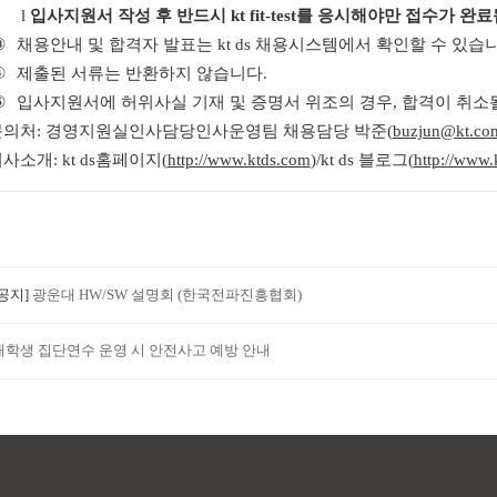
l
입사지원서 작성 후 반드시
kt fit-test
를 응시해야만 접수가 완
③
채용안내 및 합격자 발표는
kt ds
채용시스템에서 확인할 수 있습
④
제출된 서류는 반환하지 않습니다
.
⑤
입사지원서에 허위사실 기재 및 증명서 위조의 경우
,
합격이 취소
문의처
:
경영지원실인사담당인사운영팀 채용담당 박준
(
buzjun@kt.co
회사소개
: kt ds
홈페이지
(
http://www.ktds.com
)/kt ds
블로그
(
http://www.
[공지]
광운대 HW/SW 설명회 (한국전파진흥협회)
대학생 집단연수 운영 시 안전사고 예방 안내