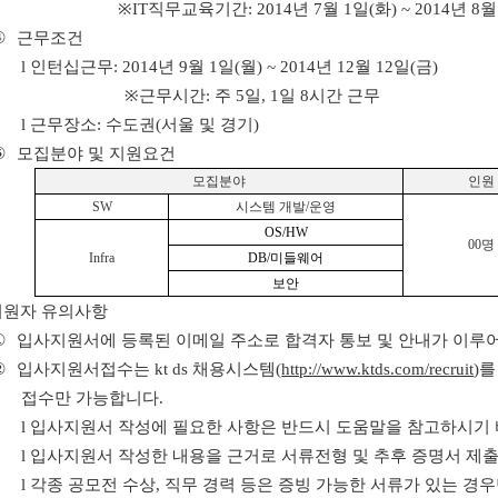
※IT
직무교육기간
: 2014
년
7
월
1
일
(
화
) ~ 2014
년
8
월
④
근무조건
l
인턴십근무
: 2014
년
9
월
1
일
(
월
) ~ 2014
년
12
월
12
일
(
금
)
※
근무시간
:
주
5
일
, 1
일
8
시간 근무
l
근무장소
:
수도권
(
서울 및 경기
)
⑤
모집분야 및 지원요건
모집분야
인원
SW
시스템 개발
/
운영
OS/HW
00
명
Infra
DB/
미들웨어
보안
지원자 유의사항
①
입사지원서에 등록된 이메일 주소로 합격자 통보 및 안내가 이루
②
입사지원서접수는
kt ds
채용시스템
(
http://www.ktds.com/recruit
)
를
접수만 가능합니다
.
l
입사지원서 작성에 필요한 사항은 반드시 도움말을 참고하시기
l
입사지원서 작성한 내용을 근거로 서류전형 및 추후 증명서 제
l
각종 공모전 수상
,
직무 경력 등은 증빙 가능한 서류가 있는 경