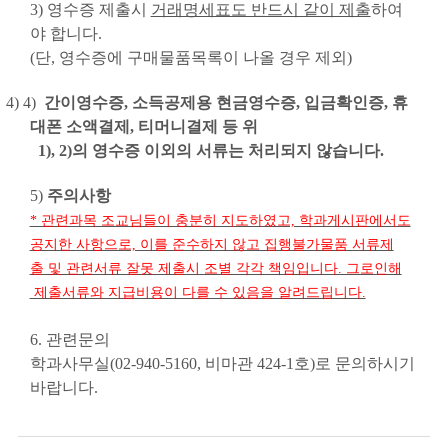
3)
영수증 제출시
거래명세표도 반드시 같이 제출
하여
야 합니다
.
(
단
,
영수증에 구매물품목록이 나올 경우 제외
)
4) 4)
간이영수증
,
소득공제용 현금영수증
,
입금확인증
,
휴
대폰 소액결제
,
티머니결제 등 위
1), 2)의 영수증 이외의 서류는 처리되지 않습니다.
5)
주의사항
* 관련과목 조교님들이 충분히 지도하였고, 학과게시판에서도
공지한 사항으로, 이를 준수하지 않고 집행불가물품 서류제
출 및 관련서류 잘못 제출시 조별 각각 책임입니다. 그로인해
제출서류와 지급비용이 다를 수 있음을 알려드립니다.
6.
관련문의
학과사무실
(02-940-5160,
비마관
424-1
호
)
로 문의하시기
바랍니다
.