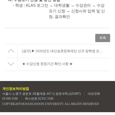
-
학생
: KLAS
로그인
→
대학생활
→
수강관리
→
수강
포기 신청
→
신청사유 입력 및 신
청
,
결과확인
목록
[공지]
▶ 2026년도 대신송촌문화재단 신규 장학생 모집 안내
★ 수강신청 정정기간 확인 사항 ★
개인정보처리방침
서울시 노원구 광운로 20(월계동 447-1) 광운대학교(01897)
|
대표전화
02.940.5160
|
팩스번호 02.911.5160
COPYRIGHT©KWANGWOON UNIVERSITY. ALL RIGHTS RESERVED