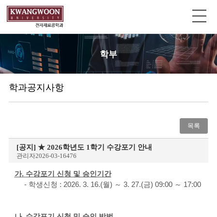
학부
학과공지사항
목록
[공지]
★ 2026학년도 1학기 수강포기 안내
관리자
2026-03-16
476
가
.
수강포기 신청 및 승인기간
-
학생신청
: 2026. 3. 16.(
월
)
～
3. 27.(
금
) 09:00
～
17:00
나
.
수강포기 신청 및 승인 방법