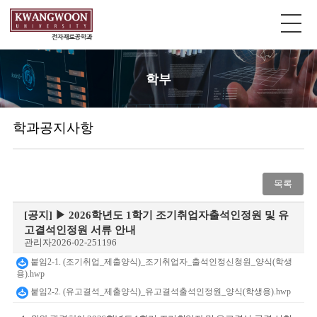
학부
학과공지사항
목록
[공지]
▶ 2026학년도 1학기 조기취업자출석인정원 및 유
고결석인정원 서류 안내
관리자
2026-02-25
1196
붙임2-1. (조기취업_제출양식)_조기취업자_출석인정신청원_양식(학생
용).hwp
붙임2-2. (유고결석_제출양식)_유고결석출석인정원_양식(학생용).hwp