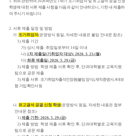
1.
위와 관련하여
2026
학년도
1
학기 조기취업자 및 유고결석
·
공결 신청
학생에 대한 서류 제출 사항을 다음과 같이 안내하오니
,
기한 내 제출하
여 주시기 바랍니다
.
2.
서류 제출 일정 및 방법
가
.
조기취업자
(
운영방식 동일
,
자세한 내용은 붙임 안내문 참조
)
1)
제출 기간
가
)
상시 제출
:
취업일로부터
14
일 이내
나
)
1
차 제출일
(
기취업자 대상
): 2026. 3. 23.(
월
)
다
)
최종 제출일
: 2026. 5. 29.(
금
)
2)
제출 방법
:
학생 제출 서류 확인 후
,
단과대학별로 교육지원
팀으로 공문 제출
3)
제출 서류
:
조기취업자출석인정원
(
붙임 양식
),
재직증명서
, 4
대보
험 가입 확인서 등
나
.
유고결석
·
공결 신청 학생
(
운영방식 동일
,
자세한 내용은 첨부
안내문 참조
)
1)
제출 기한
: 2026. 5. 29.(
금
)
2)
제출 방법
:
학생 제출 서류 확인 후
,
단과대학별로 교육지원
팀으로 공문 제출