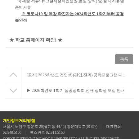
3)
제출 서류
:
유고결석출석인정원
(
붙임 양식
)
및 결석 사유별
증빙서류
※
코로나
19
및 독감 확진자는
2024
학년도
1
학기부터 공결
불인정
★ 학교 홈페이지 확인! ★
목록
[공지]
2026학년도 전입생 (편입,전과) 공학프로그램 대체유사교과목 인정심사 시행 안내
▶ 2026학년도 1학기 삼송장학회 신규 장학생 모집 안내
개인정보처리방침
서울시 노원구 광운로 20(월계동 447-1) 광운대학교(01897)
|
대표전화
02.940.5160
|
팩스번호 02.911.5160
COPYRIGHT©KWANGWOON UNIVERSITY. ALL RIGHTS RESERVED