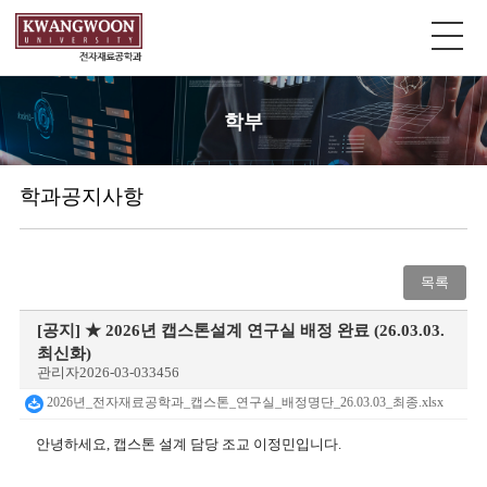
학부
학과공지사항
목록
[공지]
★ 2026년 캡스톤설계 연구실 배정 완료 (26.03.03.
최신화)
관리자
2026-03-03
3456
2026년_전자재료공학과_캡스톤_연구실_배정명단_26.03.03_최종.xlsx
안녕하세요, 캡스톤 설계 담당 조교 이정민입니다.