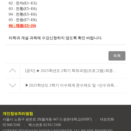
02 : 전자(E1~E3)
03 : 전통(E5~E6)
04 : 전통(E5~E6)
05 : 전융(E7~E8)
06 : 재료(J3~J4)
​타학과 개설 과목에 수강신청하지 않도록 확인 바랍니다.
목록
[공지]
★ 2025학년도 2학기 학위과정(프로그램) 최종변경 시행 안내
▶2025학년도 2학기 이수체계 준수제도 및 <선수과목미이수자> 상담 안내
개인정보처리방침
서울시 노원구 광운로 20(월계동 447-1) 광운대학교(01897)
|
대표전화
02.940.5160
|
팩스번호 02.911.5160