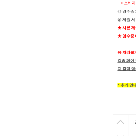
소비자

㉰
영수증 
㉱
제출 서
★
사본 제
★
영수증 
㉲
처리불
각종 페이
지 출력 
* 추가 