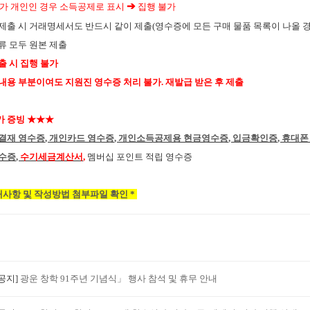
➔
가 개인인 경우 소득공제로 표시
​
집행 불가
제출 시 거래명세서도 반드시 같이 제출
(
영수증에 모든 구매 물품 목록이 나올 
류 모두 원본 제출
출 시 집행 불가
내용 부분이여도 지원진 영수증 처리 불가
.
재발급 받은 후 제출
가 증빙
★★★
 결재 영수증
,
개인카드 영수증
,
개인소득공제용 현금영수증
,
입금확인증
,
휴대폰
영수증
,
수기세금계산서
,
멤버십 포인트 적립 영수증
안내사항 및 작성방법 첨부파일 확인
*
​
[공지]
광운 창학 91주년 기념식」 행사 참석 및 휴무 안내