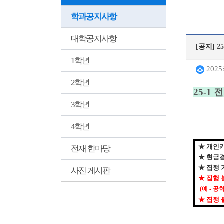
학과공지사항
대학공지사항
[공지]
2
1학년
202
2학년
25-1
전
3학년
4학년
★
개인카
전재 한마당
★
현금
★
집행 
사진 게시판
★
집행 
(
예
-
공학
★
집행 