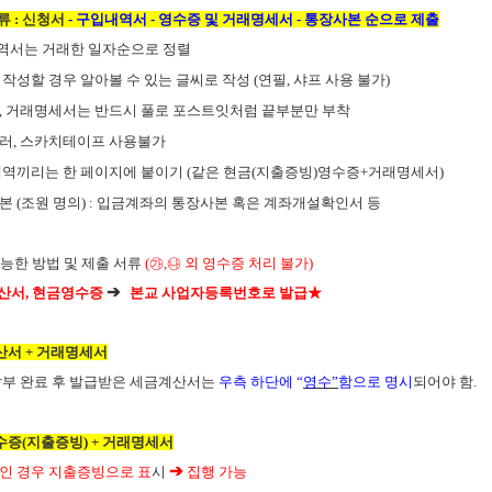
류
:
신청서
-
구입내역서
-
영수증 및 거래명세서
-
통장사본 순으로 제출
역서는 거래한 일자순으로 정렬
 작성할 경우 알아볼 수 있는 글씨로 작성
(
연필
,
샤프 사용 불가
)
,
거래명세서는 반드시 풀로 포스트잇처럼 끝부분만 부착
러
,
스카치테이프 사용불가
내역끼리는 한 페이지에 붙이기
(
같은
현금
(
지출증빙
)
영수증
+
거래명세서
)
사본
(
조원 명의
) :
입금계좌의 통장사본 혹은 계좌개설확인서 등
능한 방법 및 제출 서류
(
㉮
,
㉯
외 영수증 처리 불가
)
➔
산서
,
현금영수증
본교 사업자등록번호로 발급
★
산서
+
거래명세서
납부 완료 후 발급받은 세금계산서는
우측 하단에
“
영수
”
함으로 명시
되어야 함
.
수증
(
지출증빙
) +
거래명세서
➔
인 경우 지출증빙으로 표
시
​
집행 가능