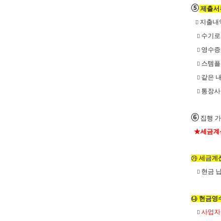
➄
제출서
지출내

수기로

영수증

스템플

같은 

통장

➅
집행 가
★
세금계
㉮
세금계
현금 

㉯
현금영
사업자
