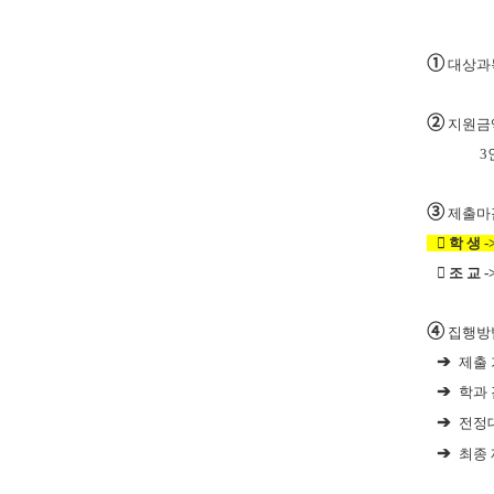
➀
대상과
➁
지원금
3
➂
제출마

학 생
-

조 교
-
➃
집행방
➔
제출
➔
학과
➔
전정
➔
​
최종 