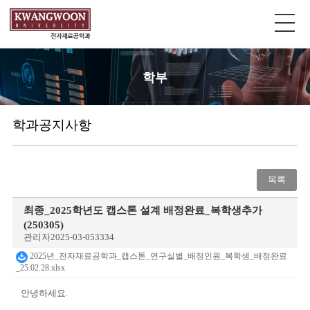
학부
학과공지사항
목록
최종_2025학년도 캡스톤 설계 배정완료_복학생추가
(250305)
관리자
2025-03-05
3334
2025년_전자재료공학과_캡스톤_연구실별_배정인원_복학생_배정완료
_25.02.28.xlsx
안녕하세요.