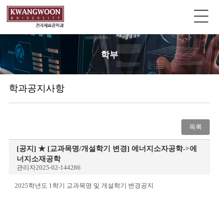
학부
학과공지사항
목록
[공지]
★ [교과목명/개설학기 변경] 에너지소자공학->에
너지소재공학
관리자
2025-02-14
4286
2025
학년도
1
학기 교과목명 및 개설학기 변경공지