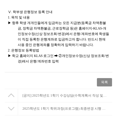
Ⅴ
.
학부생 은행정보 등록 안내
1.
목적 및 내용
▶
향후 학생 개개인들에게 입금하는 모든 지급분
(
등록금 차액환불
금
,
장학금 차액환불금
,
근로장학금 등
)
은 홈페이지
-KLAS-
개
인정보수정
(
신상 정보조회
/
변경
)
에서 은행
/
계좌번호에 학생들
이 직접 등록한 은행계좌로 입금하고자 합니다
.
반드시 현재
사용 중인 은행계좌를 정확하게 입력하기 바랍니다
.
2.
은행정보 등록방법
▶
학교 홈페이지
KLAS
로그인
➡ ②
개인정보수정
(
신상 정보조회
/
변
경
)
에서 은행
/
계좌번호 입력
목록
[공지]
2025학년도 1학기 수강상담(수학계획서 작성 및 온라인 수강상담) 시행 안내
2025학년도 1학기 학위과정(프로그램) 최종변경 시행 안내