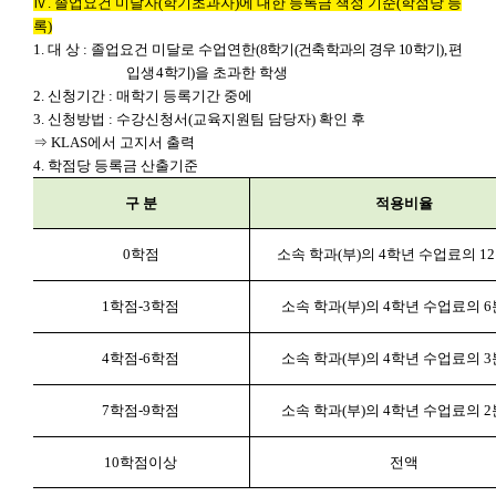
Ⅳ
.
졸업요건 미달자
(
학기초과자
)
에 대한 등록금 책정 기준
(
학점당 등
록
)
1.
대 상
:
졸업요건 미달로 수업연한
(
8
학기
(
건축학과의 경우
10
학기
),
편
입생
4
학기
)
을 초과한 학생
2.
신청기간
:
매학기 등록기간 중에
3.
신청방법
:
수강신청서
(
교육지원팀 담당자
)
확인 후
⇒
KLAS
에서
고지서 출력
4.
학점당 등록금 산출기준
구 분
적용비율
0
학점
소속 학과
(
부
)
의
4
학년 수업료의
12
1
학점
-3
학점
소속 학과
(
부
)
의
4
학년 수업료의
6
4
학점
-6
학점
소속 학과
(
부
)
의
4
학년 수업료의
3
7
학점
-9
학점
소속 학과
(
부
)
의
4
학년 수업료의
2
10
학점이상
전액