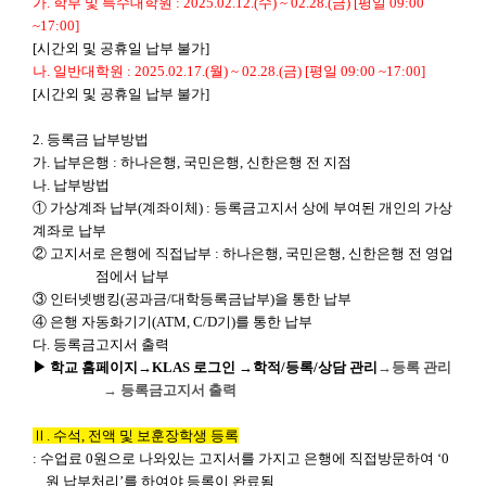
가
.
학부 및 특수대학원
: 2025.02.12.(
수
) ~ 02.28.(
금
) [
평일
09:00
~17:00]
[
시간외 및 공휴일 납부 불가
]
나
.
일반대학원
: 2025.02.17.(
월
) ~ 02.28.(
금
) [
평일
09:00 ~17:00]
[
시간외 및 공휴일 납부 불가
]
2.
등록금 납부방법
가
.
납부은행
:
하나은행
,
국민은행
,
신한은행 전 지점
나
.
납부방법
①
가상계좌 납부
(
계좌이체
) :
등록금고지서 상에 부여된 개인의 가상
계좌로 납부
②
고지서로 은행에 직접납부
:
하나은행
,
국민은행
,
신한은행 전 영업
점에서 납부
③
인터넷뱅킹
(
공과금
/
대학등록금납부
)
을 통한 납부
④
은행 자동화기기
(ATM, C/D
기
)
를 통한 납부
다
.
등록금고지서 출력
▶
학교 홈페이지
→
KLAS
로그인
→
학적
/
등록
/
상담 관리
→
등록 관리
→
등록금고지서 출력
Ⅱ
.
수석
,
전액 및 보훈장학생 등록
:
수업료
0
원으로 나와있는 고지서를 가지고 은행에 직접방문하여
‘0
원 납부처리
’
를 하여야 등록이 완료됨