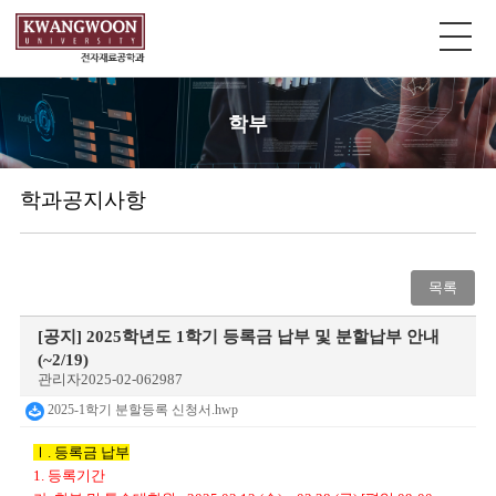
학부
학과공지사항
목록
[공지]
2025학년도 1학기 등록금 납부 및 분할납부 안내
(~2/19)
관리자
2025-02-06
2987
2025-1학기 분할등록 신청서.hwp
Ⅰ
.
등록금 납부
1.
등록기간