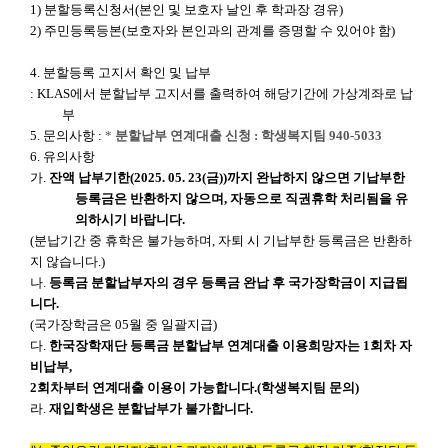
1)
분할등록신청서
(
본인 및 보호자 날인 후 학과장 경유
)
2)
주민등록등본
(
보호자와 본인과의 관계를 증명할 수 있어야 함
)
4.
분할등록 고지서 확인 및 납부
: KLAS
에서 분할납부 고지서를 출력하여 해당기간에 가상계좌로 납
부
5.
문의사항 :
*
분할납부 연계대출 신청
:
학생복지팀
940-5033
6.
유의사항
가
.
잔액 납부기한
(2025. 05. 23(
금
))
까지 완납하지 않으면 기납부한
등록금은 반환하지 않으며
,
자동으로 직권휴학 처리됨을 유
의하시기 바랍니다
.
(
분납기간 중 휴학은 불가능하며
,
자퇴 시 기납부한 등록금은 반환하
지 않습니다
.)
나
.
등록금 분할납부자의 경우 등록금 완납 후 국가장학금이 지급됩
니다
.
(
국가장학금은
05
월 중 일괄지급
)
다
.
한국장학재단 등록금 분할납부 연계대출 이용희망자는
1
회차 자
비납부
,
2
회차부터 연계대출 이용이 가능합니다
.(
학생복지팀 문의
)
라
.
재입학생은 분할납부가 불가합니다
.