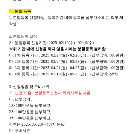
Ⅲ
.
분할 등록
1.
분할등록 신청대상
:
등록기간 내에 등록금 납부가 어려운
학부 재
학생
2.
분할등록 일정
가
.
분할등록 신청기간
: 2025. 02/12(
수
) - 02/19(
수
)
※
위 기간 내에 신청을 하지 않을 시에는 분할등록 불허함
나
. 1
차 등록 기간
: 2025. 02/24(
월
) - 02/28(
금
) ... (
납부금액
: 100
만원
)
다
. 2
차 등록 기간
: 2025. 03/24(
월
) - 03/28(
금
) ... (
납부금액
: 100
만원
)
라
. 3
차 등록 기간
: 2025. 04/21(
월
) - 04/25(
금
) ... (
납부금액
: 100
만원
)
마
. 4
차 등록 기간
: 2025. 05/19(
월
) - 05/23(
금
) ... (
납부금액
:
잔액
)
3.
신청방법 및 구비서류
가
.
신청
/
제출
:
분할등록신청서 학과사무실 제출
나
.
납부금액
:
1
차
100
만원을 납부하고
,
2
차
100
만원을 납부하고
,
3
차
100
만원을 납부하고
,
잔액은
2025. 05. 23(
금
)
까지 완납
다
.
구비서류