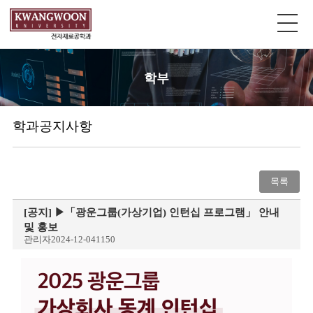
학부
학과공지사항
목록
[공지]
▶「광운그룹(가상기업) 인턴십 프로그램」 안내
및 홍보
관리자
2024-12-04
1150