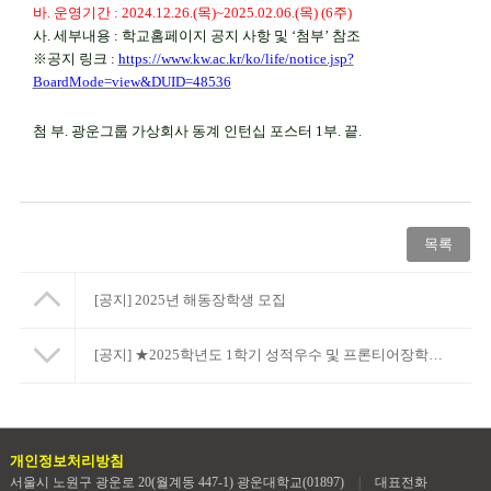
바
.
운영기간
: 2024.12.26.(
목
)~2025.02.06.(
목
) (6
주
)
사
.
세부내용
:
학교홈페이지 공지 사항 및
‘
첨부
’
참조
※
공지 링크
:
https://www.kw.ac.kr/ko/life/notice.jsp?
BoardMode=view&DUID=48536
첨 부
.
광운그룹 가상회사 동계 인턴십 포스터
1
부
.
끝
.
목록
[공지]
2025년 해동장학생 모집
[공지]
★2025학년도 1학기 성적우수 및 프론티어장학금 신청 안내
개인정보처리방침
서울시 노원구 광운로 20(월계동 447-1) 광운대학교(01897)
|
대표전화