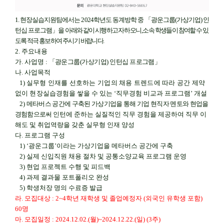
1.
현장실습지원팀에서는
2024
학년도 동계방학 중
「
광운그룹
(
가상기업
)
인
턴십 프로그램
」
을
아래와 같이 시행하고자 하오니
,
소속 학생들이 참여할 수 있
도록 적극 홍보하여 주시기 바랍니다
.
2.
주요내용
가
.
사업명
:
「
광운그룹
(
가상기업
)
인턴십 프로그램
」
나
.
사업목적
1)
실무형 인재를 선호하는 기업의 채용 트렌드에 따라 공간 제약
없이 현장실습
경험을 쌓을 수 있는
‘
직무경험 비교과 프로그램
’
개설
2)
메타버스 공간에 구축된 가상기업을 통해 기업 현직자 멘토와 현업을
경험함으로써
인턴에 준하는 실질적인 직무 경험을 제공하여 직무 이
해도 및 취업역량을 갖춘
실무형 인재 양성
다
.
프로그램 구성
1) ‘
광운그룹
’
이라는 가상기업을 메타버스 공간에 구축
2)
실제 신입직원 채용 절차 및 공통소양교육 프로그램 운영
3)
현업 프로젝트 수행 및 피드백
4)
과제 결과물 포트폴리오 완성
5)
학생처장 명의 수료증 발급
라
.
모집대상
: 2~4
학년 재학생 및 졸업예정자
(
외국인 유학생 포함
)
60
명
마
.
모집일정
: 2024.12.02.(
월
)~2024.12.22.(
일
) (3
주
)