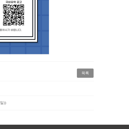
목록
일))