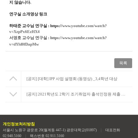
지 않습니다.
연구실 소개영상 링크
하태준 교수님 연구실 : https://
www.youtube.com/watch?
v=XzpPx6EzHX4
서영호 교수님 연구실 :
https://
www.youtube.com/watch?
v=dYld0fDapMw
목록
[공지]
[대학] IPP 사업 설명회 (동영상) _3,4학년 대상
[공지]
2021학년도 2학기 조기취업자 출석인정원 제출 안내 (2차)
개인정보처리방침
서울시 노원구 광운로 20(월계동 447-1) 광운대학교(01897)
|
대표전화
02.940.5160
|
팩스번호 02.911.5160