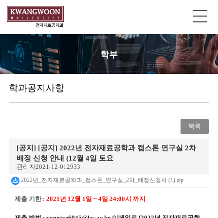
학부
학과공지사항
목록
[공지]
[공지] 2022년 전자재료공학과 캡스톤 연구실 2차
배정 신청 안내 (12월 4일 토요
관리자
2021-12-01
2933
2022년_전자재료공학과_캡스톤_연구실_2차_배정신청서 (1).zip
제출 기한 :
2021년 12월 1일 ~ 4일 24:00시 까지
제출 방법 : yongjae6945@kw.ac.kr 이메일로 [2022년 전자재료공학