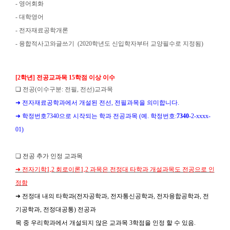
-
영어회화
-
대학영어
-
전자재료공학개론
-
융합적사고와글쓰기
(2020
학년도 신입학자부터 교양필수로 지정됨
)
[2
학년
]
전공교과목
15
학점 이상 이수
❏
전공
(
이수구분
:
전필
,
전선
)
교과목
➜
​
전자재료공학과에서 개설된 전선
,
전필과목을 의미합니다
.
➜
​
학정번호
7340
으로 시작되는 학과 전공과목
(
예
.
학정번호
:
7340
-2-xxxx-
01)
❏
전공 추가 인정 교과목
➜
전자기학
1,2
회로이론
1,2
과목은 전정대 타학과 개설과목도 전공으로 인
정함
➜
전정대 내의 타학과
(
전자공학과
,
전자통신공학과
,
전자융합공학과
,
전
기공학과
,
전정대공통
)
전공과
목 중 우리학과에서 개설되지 않은 교과목
3
학점을 인정 할 수 있음
.