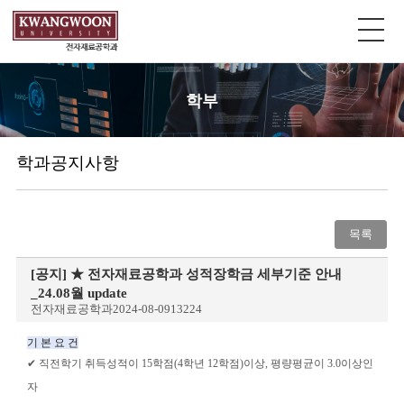
학부
학과공지사항
목록
[공지]
★ 전자재료공학과 성적장학금 세부기준 안내
_24.08월 update
전자재료공학과
2024-08-09
13224
기 본 요 건
✔
직전학기 취득성적이
15
학점
(4
학년
12
학점
)
이상
,
평량평균이
3.0
이상인
자