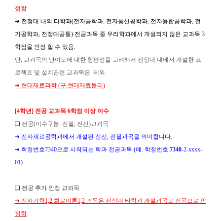
정함
➜
전정대 내의 타학과
(
전자공학과
,
전자통신공학과
,
전자융합공학과
,
전
기공학과
,
전정대공통
)
전공과목 중 우리학과에서 개설되지 않은 교과목
3
학점을 인정 할 수 있음
.
단
,
교과목의 난이도에 대한 형평성을 고려해서 전정대 내에서 개설한
프
로젝트 및 설계관련 교과목은
제외
.
➜
현대재료과학
(
구
,
현대재료물리
)
[4
학년
]
전공 교과목
6
학점 이상 이수
❏
전공
(
이수구분
:
전필
,
전선
)
교과목
➜
전자재료공학과에서 개설된 전선
,
전필과목을 의미합니다
.
➜
학정번호
7340
으로 시작되는 학과 전공과목
(
예
.
학정번호
:
7340
-2-xxxx-
01)
❏
전공 추가 인정 교과목
➜
전자기학
1,2
회로이론
1,2
과목은 전정대 타학과 개설과목도 전공으로 인
정함