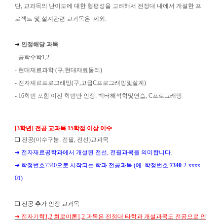
단
,
교과목의 난이도에 대한 형평성을 고려해서 전정대 내에서 개설한
프
로젝트 및 설계관련 교과목은
제외
.
➜
인정해당 과목
-
공학수학
1,2
-
현대재료과학
(
구
,
현대재료물리
)
-
전자재료프로그래밍
(
구
,
고급
C
프로그래밍및설계
)
- 16
학번 포함 이전 학번만 인정
:
벡터해석학및연습
, C
프로그래밍
[3
학년
]
전공 교과목
15
학점 이상 이수
❏
전공
(
이수구분
:
전필
,
전선
)
교과목
➜
전자재료공학과에서 개설된 전선
,
전필과목을 의미합니다
.
➜
학정번호
7340
으로 시작되는 학과 전공과목
(
예
.
학정번호
:
7340
-2-xxxx-
01)
❏
전공 추가 인정 교과목
➜
전자기학
1,2
회로이론
1,2
과목은 전정대 타학과 개설과목도 전공으로 인