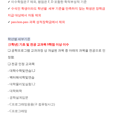
✔
이수학점은
F
제외
,
평점은
F, D
포함한 학적부성적 기준
✔
수석인 학생이라도
학년별
세부 기준을 만족하지 않는 학생은 장학금
지급 대상에서 자동 제외
✔
pass/non-pass
과목 성적장학금에서 제외
학년별 세부기준
[1
학년
]
기초 및 전공 교과목
9
학점 이상 이수
❏
공학프로그램 교과과정 상 개설된 과목 중 아래의 과목을 전공으로 인
정함
.
❏
전공 인정 교과목
-
대학수학및연습
1,2
-
벡터해석학및연습
-
대학물리및실험
1,2
-
대학화학
-
공학설계입문
- C
프로그래밍응용
(
구 컴퓨팅사고
)
- C
프로그래밍