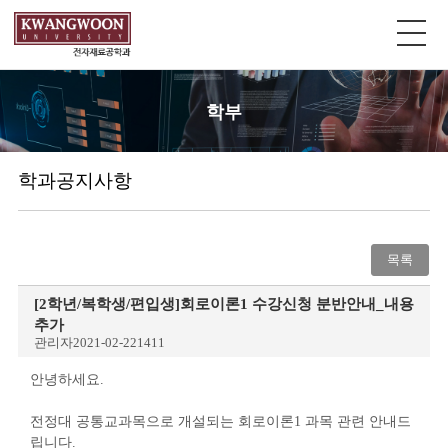
학부
학과공지사항
목록
[2학년/복학생/편입생]회로이론1 수강신청 분반안내_내용
추가
관리자
2021-02-22
1411
안녕하세요.
전정대 공통교과목으로 개설되는 회로이론1 과목 관련 안내드
립니다.