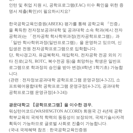
인턴 및 취업 지원 시, 공학프로그램(EAC) 이수 확인을 위한 증
명서 제출(확인)이 필요하시지요?
한국공학교육인증원(ABEEK) 평가를 통해 공학교육 『인증』
을 획득한 전자정보공과대학 및 공과대학 소속 학과(예시:전자
공학과)는 「전자공학 학사학위과정(전자공학프로그램)」과
「일반 학사학위과정(일반프로그램)」을 운영하고 있으며, 신
입생은 전원 전자공학프로그램으로 입학합니다.
단, 학사경고자, 유급복학자, 재입학자, 전자공학 전공 외의 기
타 진로(교직, ROTC, 복수전공 등)을 희망하는 학생은 일반프
로그램으로 학과장의 승인을 받아 변경(4학년 1학기초) 가능합
니다.
(관련 : 전자정보공과대학 공학프로그램 운영규정[4-3-22], 소
프트웨어융합대학 공학프로그램 운영규정[4-3-23], 공과대학
공학프로그램 운영규정[4-3-24])
광운대학교 【공학프로그램】을 이수한 경우
,
워싱턴어코드(WASHINGTON ACCORD) 회원국 간 4년제 공학
학부교육의 국제적 학력의 동등성이 보장되며, 국제기술사자격
획득이 가능하므로 글로벌 사회로 진출이 가능합니다.
(국내.국제혜택 참조 : 한국공학교육인증원