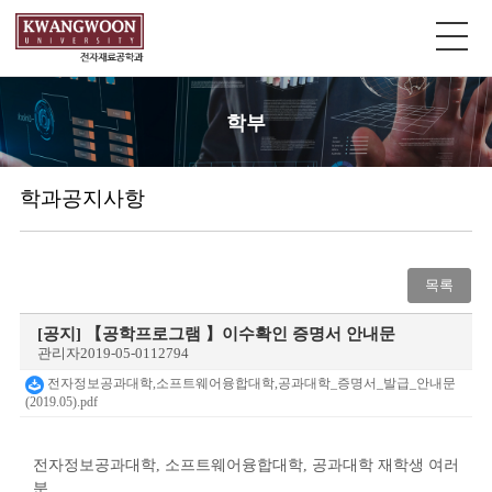
학부
학과공지사항
목록
[공지]
【공학프로그램 】이수확인 증명서 안내문
관리자
2019-05-01
12794
전자정보공과대학,소프트웨어융합대학,공과대학_증명서_발급_안내문
(2019.05).pdf
전자정보공과대학, 소프트웨어융합대학, 공과대학 재학생 여러
분,