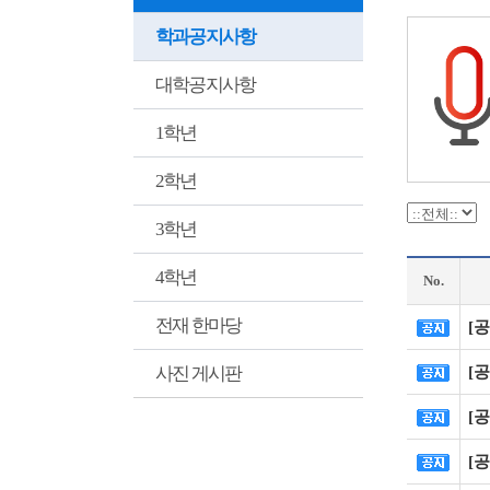
학과공지사항
대학공지사항
1학년
2학년
3학년
4학년
No.
전재 한마당
[공
사진 게시판
[공
[공
[공