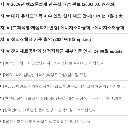
지]
★ 2026년 캡스톤설계 연구실 배정 완료 (26.03.03. 최신화)
지]
★ 대체 유사교과목 이수 인정 심사 제도 안내(2026년 3월~) ★
지]
★ [교과목명/개설학기 변경] 에너지소자공학->에너지소재공학
지]
★ 성적장학금 기준 확인 (2024년 8월 update)
지]
★ 전자재료공학과 성적장학금 세부기준 안내_24.08월 update
지]
2022년「제11회 광운엔지니어링페스티벌(KWEF)」개최 안내
지]
2023-1학기 참빛설계학기(학생주도형) 참가팀 모집
지]
▶2023학년도 전자재료공학과 캡스톤 연구실 배정 결과 재공지 (인원 추가 및 재배정)
지]
2023년 전자재료공학과 캡스톤 연구실 배정 신청 안내 공지 [10월31일(월)~11월4일(금)]
지]
한국인터넷교육방송 온라인강의 전액지원 프로모션 안내
지]
2022년 광운 반도체 산학연 심포지움 (11월 3일 1시~)