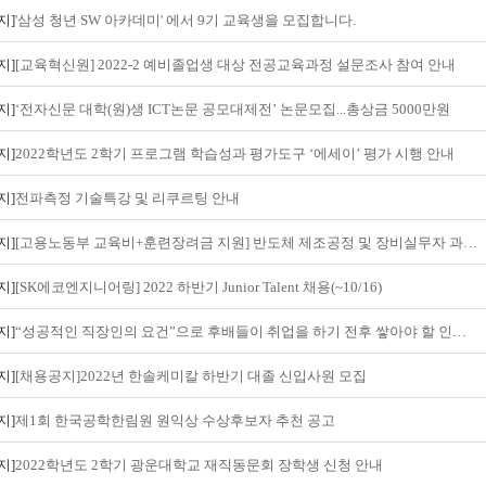
지]
'삼성 청년 SW 아카데미' 에서 9기 교육생을 모집합니다.
지]
[교육혁신원] 2022-2 예비졸업생 대상 전공교육과정 설문조사 참여 안내
지]
‘전자신문 대학(원)생 ICT논문 공모대제전’ 논문모집...총상금 5000만원
지]
2022학년도 2학기 프로그램 학습성과 평가도구 ‘에세이’ 평가 시행 안내
지]
전파측정 기술특강 및 리쿠르팅 안내
지]
[고용노동부 교육비+훈련장려금 지원] 반도체 제조공정 및 장비실무자 과정안내
지]
[SK에코엔지니어링] 2022 하반기 Junior Talent 채용(~10/16)
지]
“성공적인 직장인의 요건”으로 후배들이 취업을 하기 전후 쌓아야 할 인성과 역량 강연 안내
지]
[채용공지]2022년 한솔케미칼 하반기 대졸 신입사원 모집
지]
제1회 한국공학한림원 원익상 수상후보자 추천 공고
지]
2022학년도 2학기 광운대학교 재직동문회 장학생 신청 안내