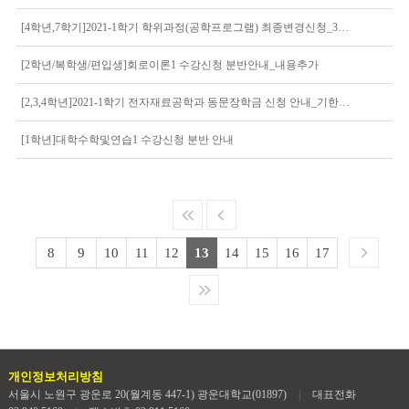
[4학년,7학기]2021-1학기 학위과정(공학프로그램) 최종변경신청_3/8(월)18시까지
[2학년/복학생/편입생]회로이론1 수강신청 분반안내_내용추가
[2,3,4학년]2021-1학기 전자재료공학과 동문장학금 신청 안내_기한연장5/15.토 까지
[1학년]대학수학및연습1 수강신청 분반 안내
8
9
10
11
12
13
14
15
16
17
개인정보처리방침
서울시 노원구 광운로 20(월계동 447-1) 광운대학교(01897)
|
대표전화