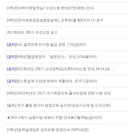
[1학년]대학수학및연습2 수강신청 분반(07반,08반) 안내
[4학년]전자재료공정실험및설계2_오후반(월/화8,9,10,11) 공지
2021학년도 2학기 수강신청 공고
[공지]
SoC 설계과목 이수증 발급 관련_7/16(금)까지
[공지]
[4학년]졸업예정자 『설문조사』 안내_6/14(월)까지
[공지]
2021학년도 2학기 교내장학금(프론티어)신청 안내_06.14.(금), 17:00까지
[공지]
캡스톤설계 수강생 에세이 제출안내 _05.07.(금)까지
[4학년]2021학년도 1학기 조기취업자의 출석인정에 관한 사항 안내
[필독] 연구 활동 종사자 법정교육 실시안내(정기교육 및 신규교육)
★2021-1학기 실험수업 재료비 지원 안내★(5월28일(금)까지)
[1학년]공학설계입문 강의유형 변경안내 (100%대면)