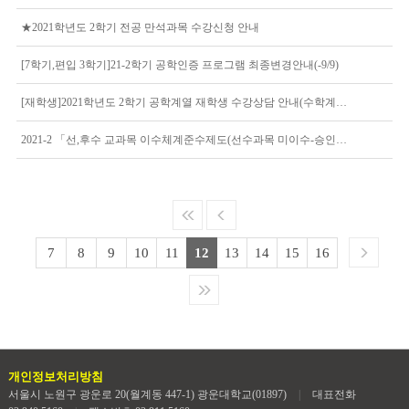
★2021학년도 2학기 전공 만석과목 수강신청 안내
[7학기,편입 3학기]21-2학기 공학인증 프로그램 최종변경안내(-9/9)
[재학생]2021학년도 2학기 공학계열 재학생 수강상담 안내(수학계획서 작성)(9/7까지)
2021-2 「선,후수 교과목 이수체계준수제도(선수과목 미이수-승인상담)」 안내~ 9. 7(화)
7
8
9
10
11
12
13
14
15
16
개인정보처리방침
서울시 노원구 광운로 20(월계동 447-1) 광운대학교(01897)
|
대표전화