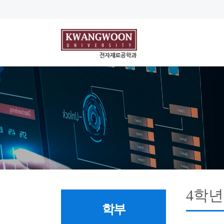
4학년
학부