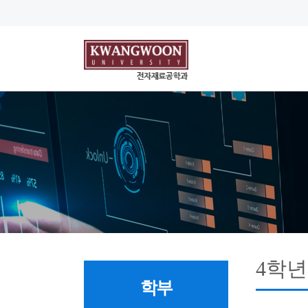
4학년
학부