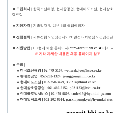
■
모집회사 |
한국조선해양, 현대중공업, 현대미포조선, 현대삼
렉트릭
■ 지원자격 |
기졸업자 및 23년 8월 졸업예정자
■ 전형절차 |
서류전형 > 인성검사> 1차면접>2차면접 > 건강검
■ 지원방법 |
HD현대 채용 홈페이지(
http://recruit.hhi.co.kr
)에서 
※ 기타 자세한 내용은 채용 홈페이지 참조
■ 문의 |
o 한국조선해양 |
02-479-5167,
wonseak.joo@ksoe.co.kr
o
현대중공업 |
052-202-1324,
jeonggeun@hhi.co.kr
o
현대미포조선 |
052-250-3479,
338214@hmd.co.kr
o
현대삼호중공업 |
061-460-2152,
p021123@hshi.co.kr
o
현대글로벌서비스 |
02-479-9808,
cmlee19@hyundai-gs.com
o 현대일렉트릭 |
052-202-8014,
park.hyungkyu@hyundai-elect
recruit.hhi.co.kr