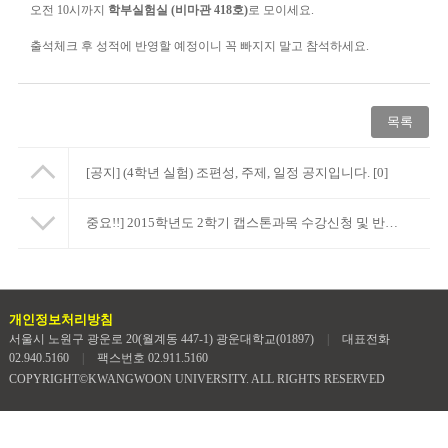
오전 10시까지
학부실험실
(
비마관
418
호
)
로 모이세요
.
출석체크 후 성적에 반영할 예정이니 꼭 빠지지 말고 참석하세요
.
목록
[공지] (4학년 실험) 조편성, 주제, 일정 공지입니다. [0]
중요!!] 2015학년도 2학기 캡스톤과목 수강신청 및 반배정 관련 공지
개인정보처리방침
서울시 노원구 광운로 20(월계동 447-1) 광운대학교(01897)
|
대표전화
02.940.5160
|
팩스번호 02.911.5160
COPYRIGHT©KWANGWOON UNIVERSITY. ALL RIGHTS RESERVED