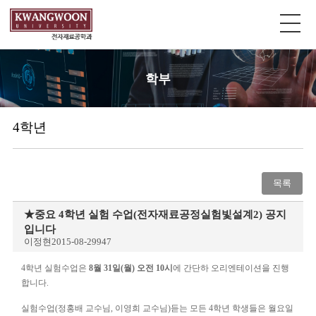
학부
4학년
목록
★중요 4학년 실험 수업(전자재료공정실험빛설계2) 공지
입니다
이정현
2015-08-29
947
4
학년 실험수업은
8
월
31
일
(
월
)
오전 10시
에 간단하 오리엔테이션을 진행
합니다
.
실험수업
(
정홍배 교수님
,
이영희 교수님
)
듣는 모든
4
학년 학생들은 월요일