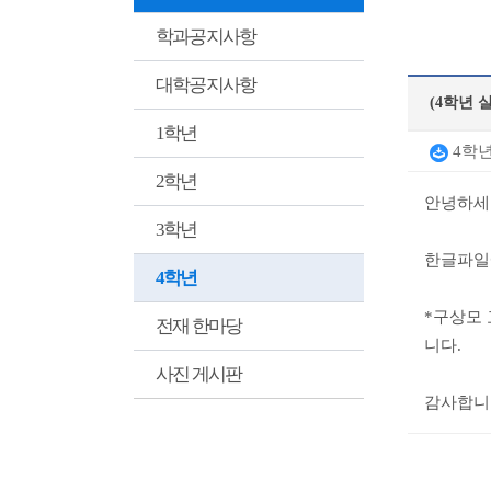
학과공지사항
대학공지사항
(4학년 
1학년
4학년
2학년
안녕하세
3학년
한글파일
4학년
*구상모 
전재 한마당
니다.
사진 게시판
감사합니