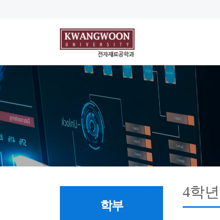
4학년
학부