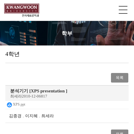
학부
4학년
목록
분석기기 [XPS presentation ]
최세라
2010-12-06
817
XPS.ppt
김종경 . 이지혜 . 최세라