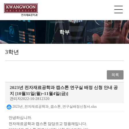
학부
3학년
목록
2023년 전자재료공학과 캡스톤 연구실 배정 신청 안내 공
지 [10월31일(월)~11월4일(금)]
관리자
2022-10-28
12320
2023년_전자재료공학과_캡스톤_연구실배정신청서.xlsx
안녕하십니까
.
전자재료공학과 캡스톤 담당조교 정용재입니다
.