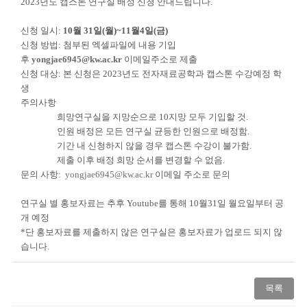
2023
년도 캡스톤 연구실 배정 신청 안내드립니다
.
신청 일시
:
10
월
31
일
(
월
)~11
월
4
일
(
금
)
신청 방법
:
첨부된 엑셀파일에 내용 기입
후
yongjae6945@kw.ac.kr
이메일주소로 제출
신청 대상
:
본 신청은
2023
년도 전자재료공학과 캡스톤 수강예정 학
생
주의사항
희망연구실을 지망순으로
10
지망 모두 기입할 것
.
인원 배정은 모든 연구실 균등한 인원으로 배정함
.
기간 내 신청하지 않을 경우 캡스톤 수강이 불가함
.
제출 이후 배정 희망 순서를 변경할 수 없음
.
문의 사항
:
yongjae6945@kw.ac.kr
이메일 주소로 문의
연구실 별 홍보자료는 추후
Youtube
를 통해
10
월
31
일 월요일부터 공
개 예정
*
단 홍보자료를 제출하지 않은 연구실은 홍보자료가 업로드 되지 않
습니다
.
목록