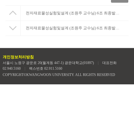
전자재료물성실험및설계 (조원주 교수님) 6조 최종발표ppt 및 중간보고서, 최종보고서입니다.
전자재료물성실험및설계 (조원주 교수님) 6조 최종발표ppt 및 중간보고서, 최종보고서입니다.
개인정보처리방침
서울시 노원구 광운로 20(월계동 447-1) 광운대학교(01897)
|
대표전화
02.940.5160
|
팩스번호 02.911.5160
COPYRIGHT©KWANGWOON UNIVERSITY. ALL RIGHTS RESERVED