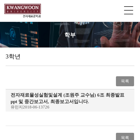
학부
3학년
목록
전자재료물성실험및설계 (조원주 교수님) 6조 최종발표
ppt 및 중간보고서, 최종보고서입니다.
유민지
2018-06-13
726
목록