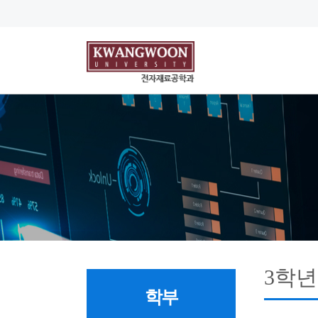
3학년
학부